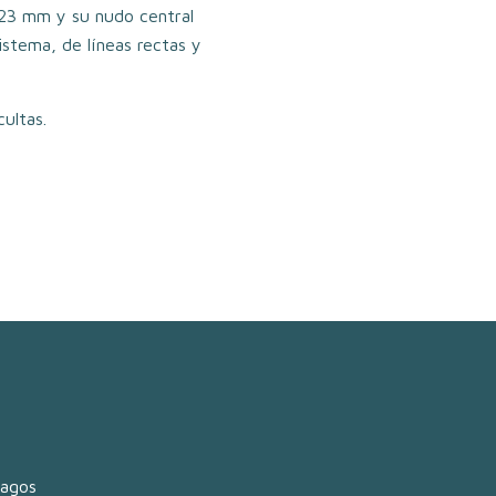
o 23 mm y su nudo central
istema, de líneas rectas y
cultas.
lagos