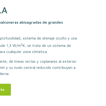
LA
balconeras abisagradas de grandes
rofundidad, sistema de drenaje oculto y una
2
esde 1,3 W/m
K, se trata de un sistema de
ara cualquier zona climática.
te, de líneas rectas y coplanares al exterior.
 mm y su nudo central reducido contribuyen a
derna.
eto