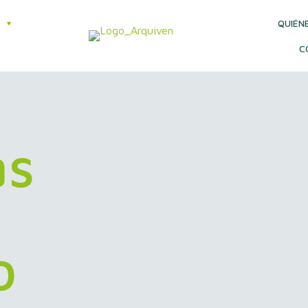
QUIÉN
C
as
o