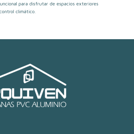
uncional para disfrutar de espacios exteriores
ontrol climático.