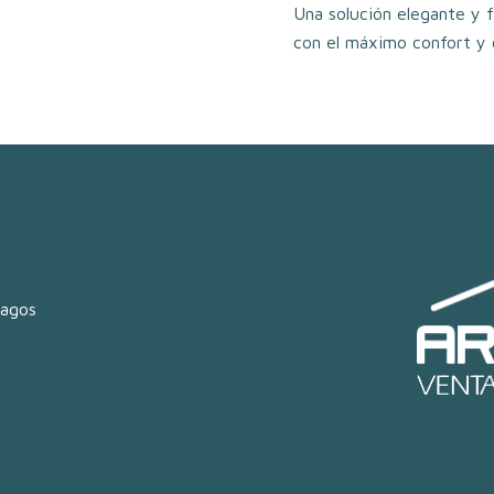
Una solución elegante y f
con el máximo confort y c
lagos