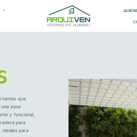
QUIÉN
C
s
ortantes que
n una zona
nte y funcional,
uradera para
. Ideales para