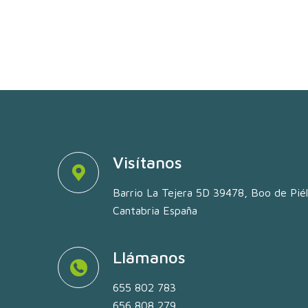
Visítanos
Barrio La Tejera 5D 39478, Boo de Pié
Cantabria España
Llámanos
655 802 783
656 808 279