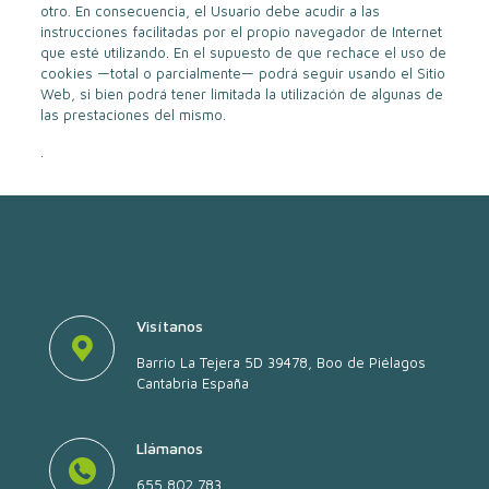
otro. En consecuencia, el Usuario debe acudir a las
instrucciones facilitadas por el propio navegador de Internet
que esté utilizando. En el supuesto de que rechace el uso de
cookies —total o parcialmente— podrá seguir usando el Sitio
Web, si bien podrá tener limitada la utilización de algunas de
las prestaciones del mismo.
.
Visítanos
Barrio La Tejera 5D 39478, Boo de Piélagos
Cantabria España
Llámanos
655 802 783